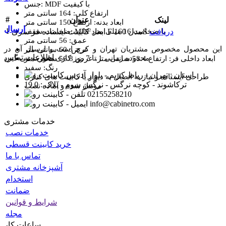
جنس: MDF با کیفیت
ارتفاع کلی: 164 سانتی‌ متر
#
لینک
عنوان
ابعاد بدنه: ارتفاع 150 سانتی‌ متر
ارسال
1
دریافت
ابعاد کابینت ایستاده فر سری F مدل 160S
ضخامت سقف: MDF با ضخامت 16 میلی‌ متر
عمق: 56 سانتی‌ متر
این محصول مخصوص مشتریان تهران و کرج است و ارسال آن در
عرض: 60 سانتی‌ متر
اطلاعات تماس
محدوده زمانی 1 تا 7 روز کاری صورت می‌ گیرد
ابعاد داخلی فر: ارتفاع 58.4 سانتی‌ متر، عرض 56.8 سانتی‌ متر
رنگ: سفید
استان : تهران - رباط کریم - بلوار
طراحی ایستاده و نیاز به اتصال به دیوار یا کابینت‌ های کناری
ترکاشوند - کوچه نرگس - نرگس سوم - پلاک : 19.0
مونتاژ شده و آماده نصب
02155258210
info@cabinetro.com
خدمات مشتری
خدمات نصب
خرید کابینت قسطی
تماس با ما
آشپزخانه مشتری
استخدام
ضمانت
شرایط و قوانین
مجله
ساعات کار