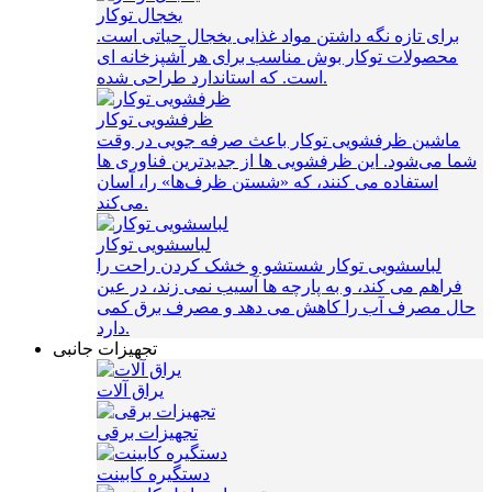
یخجال توکار
برای تازه نگه داشتن مواد غذایی یخجال حیاتی است.
محصولات توکار بوش مناسب برای هر آشپزخانه ای
است. که استاندارد طراحی شده.
ظرفشویی توکار
ماشین ظرفشویی توکار باعث صرفه‌ جویی در وقت
شما می‌شود. این ظرفشویی ها از جدیدترین فناوری ها
استفاده می کنند، که «شستن ظرف‌ها» را، آسان
می‌کند.
لباسشویی توکار
لباسشویی توکار شستشو و خشک کردن راحت را
فراهم می کند، و به پارچه ها آسیب نمی زند، در عین
حال مصرف آب را کاهش می دهد و مصرف برق کمی
دارد.
تجهیزات جانبی
یراق آلات
تجهیزات برقی
دستگیره کابینت