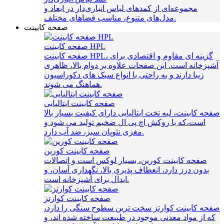
مجموعه‌ای از کمدهای لباس انباری‌دار در ابعاد و
مدل‌های متنوع، مناسب فضاهای مختلف.
صفحه کابینت
صفحه کابینت HPL
صفحه کابینت HPL، گزینه‌ ای مقاوم و اقتصادی برای
آشپزخانه است. این صفحات علاوه بر دوام بالا، ظاهری
زیبا دارند و به راحتی با انواع سبک‌ های دکوراسیون
هماهنگ می‌ شوند.
صفحه کابینت ایتالیایی
صفحه کابینت، لبه تخت ایتالیایی دارای کیفیت بسیار بالا
است،که با روکش اچ پی ال ضخیم تولید می شود و
مغزی نئوپان سبز، ضد آب دارد.
صفحه کابینت کورین
صفحه کابینت کورین، بسیار لوکس است و اتصالات
بدون درز دارد، انعطاف پذیری بالا، نگهداری آسان، و
ایدآل برای آشپزخانه است.
صفحه کابینت کوارتز
صفحه کابینت کوارتز سخت ترین سطوح سنگی را دارد،
که از مواد معدنی موجود در طبیعت ساخته شده اند، و