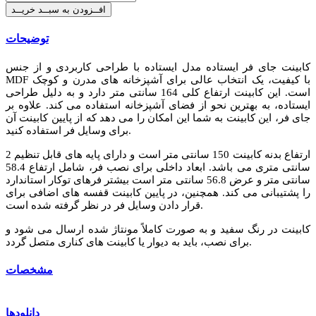
افــزودن به سبــد خریــد
توضیحات
کابینت جای فر ایستاده مدل ایستاده با طراحی کاربردی و از جنس
MDF با کیفیت، یک انتخاب عالی برای آشپزخانه‌ های مدرن و کوچک
است. این کابینت ارتفاع کلی 164 سانتی‌ متر دارد و به دلیل طراحی
ایستاده، به بهترین نحو از فضای آشپزخانه استفاده می‌ کند. علاوه بر
جای فر، این کابینت به شما این امکان را می‌ دهد که از پایین کابینت آن
برای وسایل فر استفاده کنید.
ارتفاع بدنه کابینت 150 سانتی‌ متر است و دارای پایه‌ های قابل تنظیم 2
سانتی‌ متری می‌ باشد. ابعاد داخلی برای نصب فر، شامل ارتفاع 58.4
سانتی‌ متر و عرض 56.8 سانتی‌ متر است بیشتر فرهای توکار استاندارد
را پشتیبانی می‌ کند. همچنین، در پایین کابینت قفسه های اضافی برای
قرار دادن وسایل فر در نظر گرفته شده است.
کابینت در رنگ سفید و به‌ صورت کاملاً مونتاژ شده ارسال می‌ شود و
برای نصب، باید به دیوار یا کابینت‌ های کناری متصل گردد.
مشخصات
دانلودها