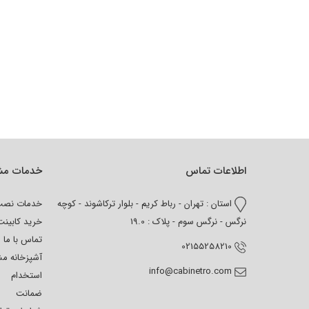
اطلاعات تماس
خدمات مش
استان : تهران - رباط کریم - بلوار ترکاشوند - کوچه
خدمات نص
نرگس - نرگس سوم - پلاک : 19.0
خرید کابین
تماس با ما
02155258210
آشپزخانه م
info@cabinetro.com
استخدام
ضمانت