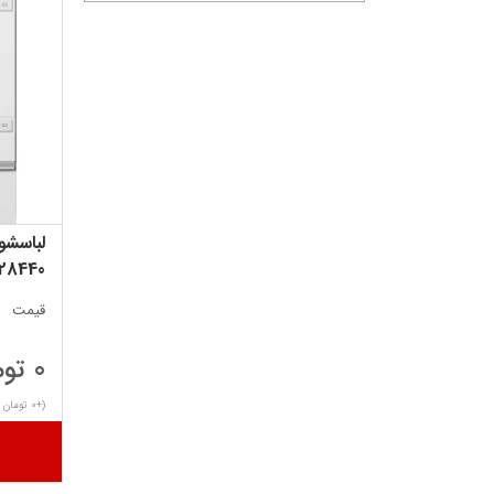
لباسشو
28440
قیمت
0 تومان
(+0 تومان ارزش افزوده)