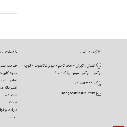
اطلاعات تماس
خدمات مش
استان : تهران - رباط کریم - بلوار ترکاشوند - کوچه
خدمات نص
نرگس - نرگس سوم - پلاک : 19.0
خرید کابین
تماس با ما
02155258210
آشپزخانه م
info@cabinetro.com
استخدام
ضمانت
شرایط و قوا
مجله