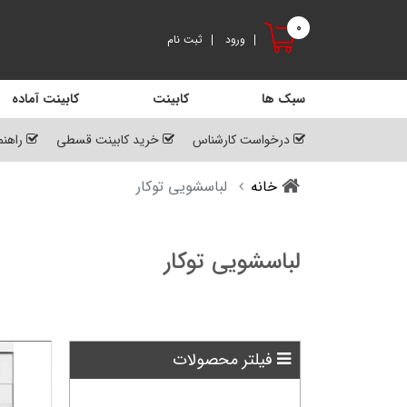
0
ورود
ثبت نام
سبک ها
کابینت
کابینت آماده
درخواست کارشناس
خرید کابینت قسطی
راهنم
خانه
لباسشویی توکار
لباسشویی توکار
فیلتر محصولات