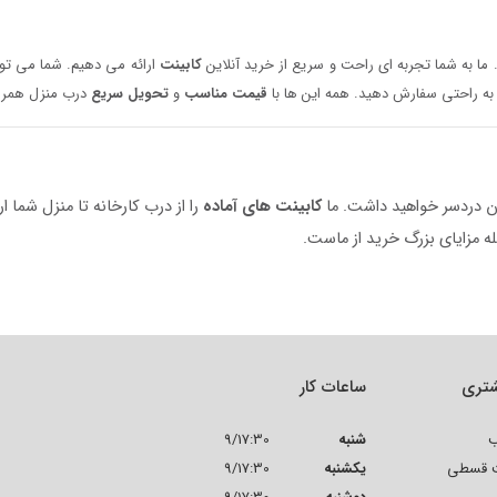
ا به شما تجربه‌ ای راحت و سریع از خرید آنلاین
کابینت
ارائه می‌ دهیم. شما می‌ توا
و به راحتی سفارش دهید. همه این‌ ها با
قیمت مناسب
و
تحویل سریع
درب منزل همرا
ون دردسر خواهید داشت. ما
کابینت‌ های آماده
را از درب کارخانه تا منزل شما ا
ه مزایای بزرگ خرید از ماست.
تری
ساعات کار
ب
شنبه
9/17:30
ت قسطی
یکشنبه
9/17:30