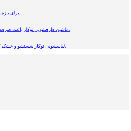
برای تازه نگه داشتن مواد غذایی یخجال حیاتی است. محصولات توکار بوش مناسب برای هر آشپزخانه ای است. که استاندارد طراحی شده.
ماشین ظرفشویی توکار باعث صرفه‌ جویی در وقت شما می‌شود. این ظرفشویی ها از جدیدترین فناوری ها استفاده می کنند، که «شستن ظرف‌ها» را، آسان می‌کند.
لباسشویی توکار شستشو و خشک کردن راحت را فراهم می کند، و به پارچه ها آسیب نمی زند، در عین حال مصرف آب را کاهش می دهد و مصرف برق کمی دارد.