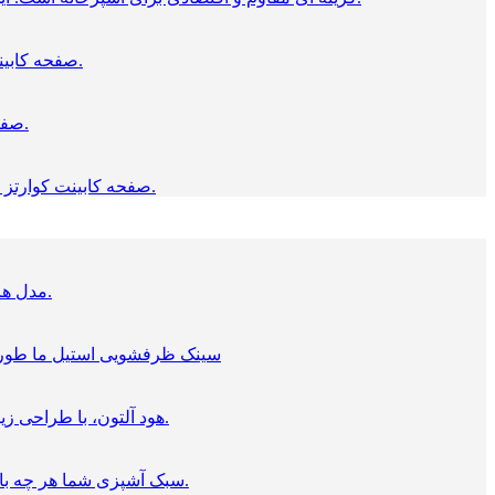
صفحه کابینت، لبه تخت ایتالیایی دارای کیفیت بسیار بالا است،که با روکش اچ پی ال ضخیم تولید می شود و مغزی نئوپان سبز، ضد آب دارد.
صفحه کابینت کورین، بسیار لوکس است و اتصالات بدون درز دارد، انعطاف پذیری بالا، نگهداری آسان، و ایدآل برای آشپزخانه است.
صفحه کابینت کوارتز سخت ترین سطوح سنگی را دارد، که از مواد معدنی موجود در طبیعت ساخته شده اند، و بسیار مناسب کابینت آشپزخانه هستند.
مدل های مختلف اجاق گازهای رومیزی و توکار ما، را با برند آلتون، در انواع گازی، برقی یا القایی یکی را برای آشپزخانه خود خرید کنید.
سینک ظرفشویی استیل ما طوری ط
هود آلتون، با طراحی زیبا و عملکردی بی نقص، در همه مدل ها با دقت طراحی شده است تا در آشپزخانه شما سخت کار کند و فوق العاده به نظر برسد.
سبک آشپزی شما هر چه باشد، فر و مایکروویو های تکی و دوتایی آلتون به طور خاص برای ارائه گزینه هایی متناسب با آنچه شما نیاز دارید ایجاد شده است.