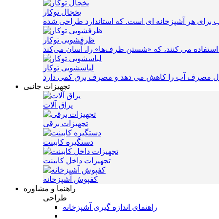
یخجال توکار
ظرفشویی توکار
لباسشویی توکار
تجهیزات جانبی
یراق آلات
تجهیزات برقی
دستگیره کابینت
تجهیزات داخل کابینت
کفپوش آشپزخانه
راهنما و مشاوره
طراحی
راهنمای اندازه گیری آشپزخانه