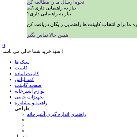
نحوه ارسال ما را مطالعه کن
نیاز به راهنمایی داری؟
همین حالا تماس بگیر
0
سبد خرید شما خالی می باشد !
سبک ها
کابینت
کابینت آماده
کمد لباس
صفحه کابینت
لوازم آشپزخانه
تجهیزات جانبی
راهنما و مشاوره
طراحی
راهنمای اندازه گیری آشپزخانه
ارسال