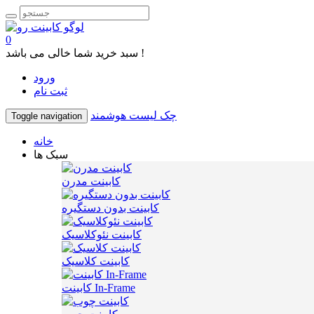
0
سبد خرید شما خالی می باشد !
ورود
ثبت نام
چک لیست هوشمند
Toggle navigation
خانه
سبک ها
کابینت مدرن
کابینت بدون دستگیره
کابینت نئوکلاسیک
کابینت کلاسیک
کابینت In-Frame