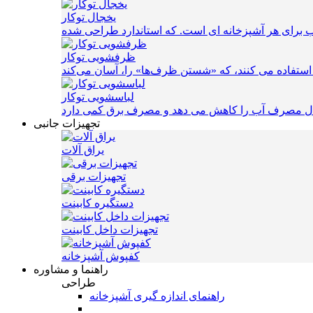
یخجال توکار
ظرفشویی توکار
لباسشویی توکار
تجهیزات جانبی
یراق آلات
تجهیزات برقی
دستگیره کابینت
تجهیزات داخل کابینت
کفپوش آشپزخانه
راهنما و مشاوره
طراحی
راهنمای اندازه گیری آشپزخانه