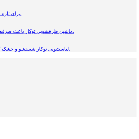
برای تازه نگه داشتن مواد غذایی یخجال حیاتی است. محصولات توکار بوش مناسب برای هر آشپزخانه ای است. که استاندارد طراحی شده.
ماشین ظرفشویی توکار باعث صرفه‌ جویی در وقت شما می‌شود. این ظرفشویی ها از جدیدترین فناوری ها استفاده می کنند، که «شستن ظرف‌ها» را، آسان می‌کند.
لباسشویی توکار شستشو و خشک کردن راحت را فراهم می کند، و به پارچه ها آسیب نمی زند، در عین حال مصرف آب را کاهش می دهد و مصرف برق کمی دارد.