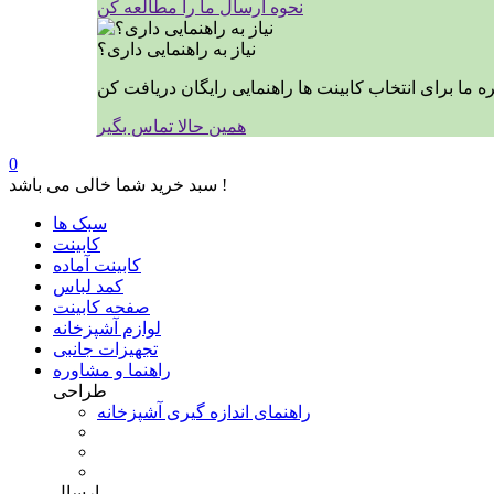
نحوه ارسال ما را مطالعه کن
نیاز به راهنمایی داری؟
همین حالا تماس بگیر
0
سبد خرید شما خالی می باشد !
سبک ها
کابینت
کابینت آماده
کمد لباس
صفحه کابینت
لوازم آشپزخانه
تجهیزات جانبی
راهنما و مشاوره
طراحی
راهنمای اندازه گیری آشپزخانه
ارسال