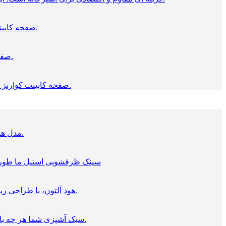
صفحه کابینت، لبه تخت ایتالیایی دارای کیفیت بسیار بالا است،که با روکش اچ پی ال ضخیم تولید می شود و مغزی نئوپان سبز، ضد آب دارد.
صفحه کابینت کورین، بسیار لوکس است و اتصالات بدون درز دارد، انعطاف پذیری بالا، نگهداری آسان، و ایدآل برای آشپزخانه است.
صفحه کابینت کوارتز سخت ترین سطوح سنگی را دارد، که از مواد معدنی موجود در طبیعت ساخته شده اند، و بسیار مناسب کابینت آشپزخانه هستند.
مدل های مختلف اجاق گازهای رومیزی و توکار ما، را با برند آلتون، در انواع گازی، برقی یا القایی یکی را برای آشپزخانه خود خرید کنید.
سینک ظرفشویی استیل ما طوری ط
هود آلتون، با طراحی زیبا و عملکردی بی نقص، در همه مدل ها با دقت طراحی شده است تا در آشپزخانه شما سخت کار کند و فوق العاده به نظر برسد.
سبک آشپزی شما هر چه باشد، فر و مایکروویو های تکی و دوتایی آلتون به طور خاص برای ارائه گزینه هایی متناسب با آنچه شما نیاز دارید ایجاد شده است.