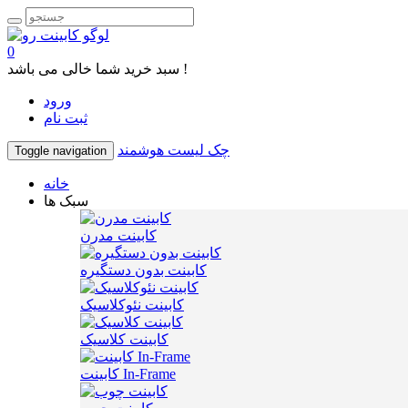
0
سبد خرید شما خالی می باشد !
ورود
ثبت نام
چک لیست هوشمند
Toggle navigation
خانه
سبک ها
کابینت مدرن
کابینت بدون دستگیره
کابینت نئوکلاسیک
کابینت کلاسیک
کابینت In-Frame