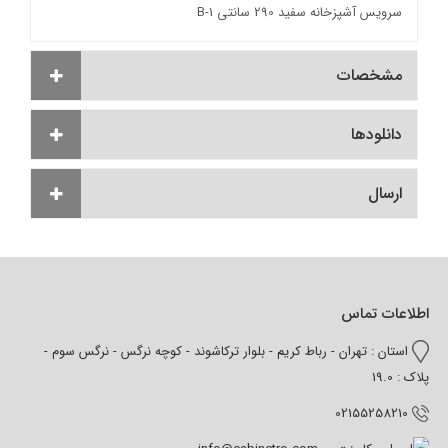
سرویس آشپزخانه سفید 290 سانتی B-1
مشخصات
دانلودها
ارسال
اطلاعات تماس
استان : تهران - رباط کریم - بلوار ترکاشوند - کوچه نرگس - نرگس سوم -
پلاک : 19.0
02155258210