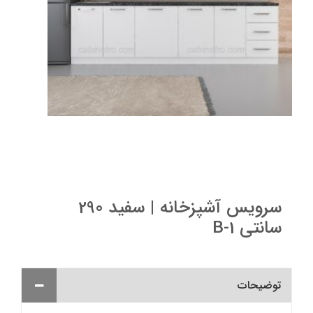
سرویس آشپزخانه | سفید 290
سانتی B-1
توضیحات