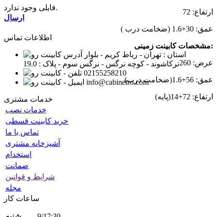
فایلی وجود ندارد.
ارتفاع: 72
ارسال
عمق: 30+1.6 (ضخامت درب )
اطلاعات تماس
مشخصات کابینت زمینی:
استان : تهران - رباط کریم - بلوار
عرض: 260
ترکاشوند - کوچه نرگس - نرگس سوم - پلاک : 19.0
02155258210
عمق: 56+1.6(ضخامت درب)
info@cabinetro.com
ارتفاع: 72+14(پایه)
خدمات مشتری
خدمات نصب
خرید کابینت قسطی
تماس با ما
آشپزخانه مشتری
استخدام
ضمانت
شرایط و قوانین
مجله
ساعات کار
9/17:30
شنبه