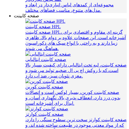
مجموعه‌ای از کمدهای لباس انباری‌دار در ابعاد و
مدل‌های متنوع، مناسب فضاهای مختلف.
صفحه کابینت
صفحه کابینت HPL
صفحه کابینت HPL، گزینه‌ ای مقاوم و اقتصادی برای
آشپزخانه است. این صفحات علاوه بر دوام بالا، ظاهری
زیبا دارند و به راحتی با انواع سبک‌ های دکوراسیون
هماهنگ می‌ شوند.
صفحه کابینت ایتالیایی
صفحه کابینت، لبه تخت ایتالیایی دارای کیفیت بسیار بالا
است،که با روکش اچ پی ال ضخیم تولید می شود و
مغزی نئوپان سبز، ضد آب دارد.
صفحه کابینت کورین
صفحه کابینت کورین، بسیار لوکس است و اتصالات
بدون درز دارد، انعطاف پذیری بالا، نگهداری آسان، و
ایدآل برای آشپزخانه است.
صفحه کابینت کوارتز
صفحه کابینت کوارتز سخت ترین سطوح سنگی را دارد،
که از مواد معدنی موجود در طبیعت ساخته شده اند، و