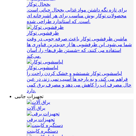
یخجال توکار
برای تازه نگه داشتن مواد غذایی یخجال حیاتی است.
محصولات توکار بوش مناسب برای هر آشپزخانه ای
است. که استاندارد طراحی شده.
ظرفشویی توکار
ماشین ظرفشویی توکار باعث صرفه‌ جویی در وقت
شما می‌شود. این ظرفشویی ها از جدیدترین فناوری ها
استفاده می کنند، که «شستن ظرف‌ها» را، آسان
می‌کند.
لباسشویی توکار
لباسشویی توکار شستشو و خشک کردن راحت را
فراهم می کند، و به پارچه ها آسیب نمی زند، در عین
حال مصرف آب را کاهش می دهد و مصرف برق کمی
دارد.
تجهیزات جانبی
یراق آلات
تجهیزات برقی
دستگیره کابینت