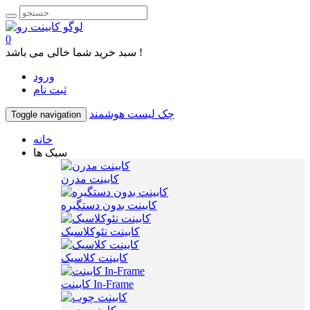
0
سبد خرید شما خالی می باشد !
ورود
ثبت نام
چک لیست هوشمند
Toggle navigation
خانه
سبک ها
کابینت مدرن
کابینت بدون دستگیره
کابینت نئوکلاسیک
کابینت کلاسیک
کابینت In-Frame