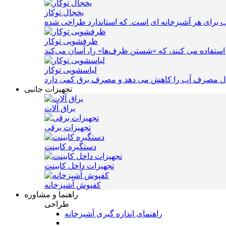
یخجال توکار
ظرفشویی توکار
لباسشویی توکار
تجهیزات جانبی
یراق آلات
تجهیزات برقی
دستگیره کابینت
تجهیزات داخل کابینت
کفپوش آشپزخانه
راهنما و مشاوره
طراحی
راهنمای اندازه گیری آشپزخانه