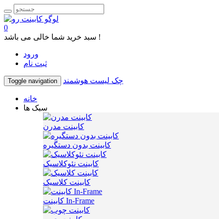
0
سبد خرید شما خالی می باشد !
ورود
ثبت نام
چک لیست هوشمند
Toggle navigation
خانه
سبک ها
کابینت مدرن
کابینت بدون دستگیره
کابینت نئوکلاسیک
کابینت کلاسیک
کابینت In-Frame