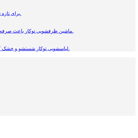
برای تازه نگه داشتن مواد غذایی یخجال حیاتی است. محصولات توکار بوش مناسب برای هر آشپزخانه ای است. که استاندارد طراحی شده.
ماشین ظرفشویی توکار باعث صرفه‌ جویی در وقت شما می‌شود. این ظرفشویی ها از جدیدترین فناوری ها استفاده می کنند، که «شستن ظرف‌ها» را، آسان می‌کند.
لباسشویی توکار شستشو و خشک کردن راحت را فراهم می کند، و به پارچه ها آسیب نمی زند، در عین حال مصرف آب را کاهش می دهد و مصرف برق کمی دارد.