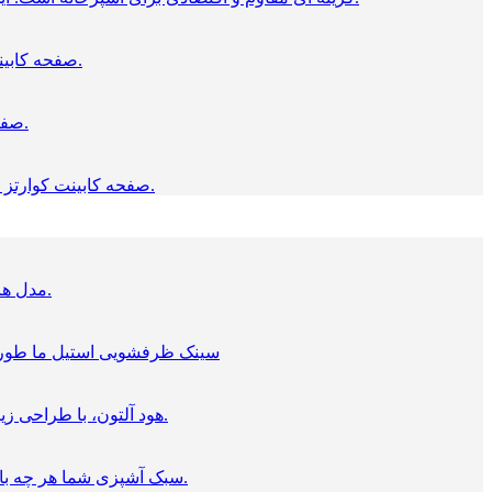
صفحه کابینت، لبه تخت ایتالیایی دارای کیفیت بسیار بالا است،که با روکش اچ پی ال ضخیم تولید می شود و مغزی نئوپان سبز، ضد آب دارد.
صفحه کابینت کورین، بسیار لوکس است و اتصالات بدون درز دارد، انعطاف پذیری بالا، نگهداری آسان، و ایدآل برای آشپزخانه است.
صفحه کابینت کوارتز سخت ترین سطوح سنگی را دارد، که از مواد معدنی موجود در طبیعت ساخته شده اند، و بسیار مناسب کابینت آشپزخانه هستند.
مدل های مختلف اجاق گازهای رومیزی و توکار ما، را با برند آلتون، در انواع گازی، برقی یا القایی یکی را برای آشپزخانه خود خرید کنید.
سینک ظرفشویی استیل ما طوری ط
هود آلتون، با طراحی زیبا و عملکردی بی نقص، در همه مدل ها با دقت طراحی شده است تا در آشپزخانه شما سخت کار کند و فوق العاده به نظر برسد.
سبک آشپزی شما هر چه باشد، فر و مایکروویو های تکی و دوتایی آلتون به طور خاص برای ارائه گزینه هایی متناسب با آنچه شما نیاز دارید ایجاد شده است.