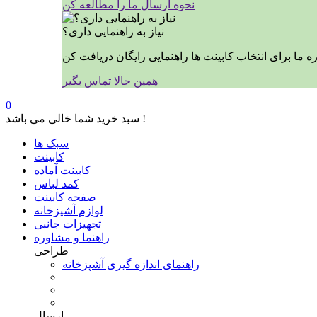
نحوه ارسال ما را مطالعه کن
نیاز به راهنمایی داری؟
همین حالا تماس بگیر
0
سبد خرید شما خالی می باشد !
سبک ها
کابینت
کابینت آماده
کمد لباس
صفحه کابینت
لوازم آشپزخانه
تجهیزات جانبی
راهنما و مشاوره
طراحی
راهنمای اندازه گیری آشپزخانه
ارسال