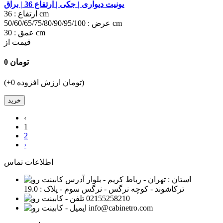
یونیت دیواری | جکی | ارتفاع 36 | براق
36 cm
ارتفاع :
50/60/65/75/80/90/95/100 cm
عرض :
30 cm
عمق :
قیمت از
0 تومان
(+0 تومان ارزش افزوده)
خرید
‹
1
2
›
اطلاعات تماس
استان : تهران - رباط کریم - بلوار
ترکاشوند - کوچه نرگس - نرگس سوم - پلاک : 19.0
02155258210
info@cabinetro.com