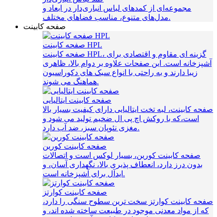
مجموعه‌ای از کمدهای لباس انباری‌دار در ابعاد و
مدل‌های متنوع، مناسب فضاهای مختلف.
صفحه کابینت
صفحه کابینت HPL
صفحه کابینت HPL، گزینه‌ ای مقاوم و اقتصادی برای
آشپزخانه است. این صفحات علاوه بر دوام بالا، ظاهری
زیبا دارند و به راحتی با انواع سبک‌ های دکوراسیون
هماهنگ می‌ شوند.
صفحه کابینت ایتالیایی
صفحه کابینت، لبه تخت ایتالیایی دارای کیفیت بسیار بالا
است،که با روکش اچ پی ال ضخیم تولید می شود و
مغزی نئوپان سبز، ضد آب دارد.
صفحه کابینت کورین
صفحه کابینت کورین، بسیار لوکس است و اتصالات
بدون درز دارد، انعطاف پذیری بالا، نگهداری آسان، و
ایدآل برای آشپزخانه است.
صفحه کابینت کوارتز
صفحه کابینت کوارتز سخت ترین سطوح سنگی را دارد،
که از مواد معدنی موجود در طبیعت ساخته شده اند، و