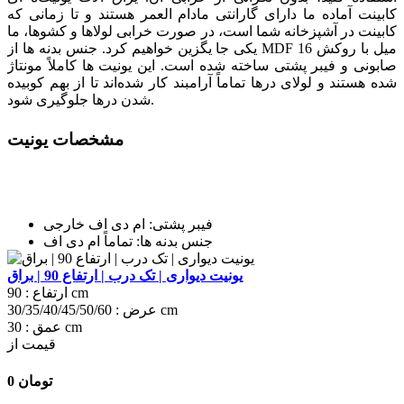
کابینت آماده ما دارای گارانتی مادام‌ العمر هستند و تا زمانی که
کابینت در آشپزخانه شما است، در صورت خرابی لولاها و کشوها، ما
یکی جا یگزین خواهیم کرد. جنس بدنه‌ ها از MDF 16 میل با روکش
صابونی و فیبر پشتی ساخته شده است. این یونیت‌ ها کاملاً مونتاژ
شده هستند و لولای درها تماماً آرامبند کار شده‌اند تا از بهم‌ کوبیده
شدن درها جلوگیری شود.
مشخصات یونیت
فیبر پشتی: ام دی اف خارجی
جنس بدنه‌ ها: تماماً ام دی اف
جنس پایه‌ ها: پلاستیک درجه یک
جنس نوار: پی وی سی درجه یک با ستاره دار کن
یونیت دیواری | تک درب | ارتفاع 90 | براق
90 cm
ارتفاع :
30/35/40/45/50/60 cm
عرض :
30 cm
عمق :
قیمت از
0 تومان