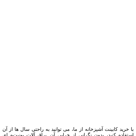
با خرید کابینت آشپزخانه از ما، می‌ توانید به‌ راحتی سال‌ ها از آن
استفاده کنید، بدون نگرانی از خرابی آن. یراق‌ آلات یونیت‌ه ای