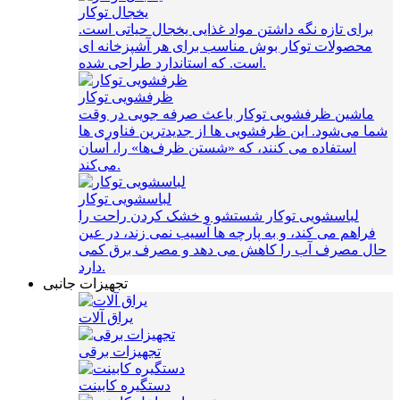
یخجال توکار
برای تازه نگه داشتن مواد غذایی یخجال حیاتی است.
محصولات توکار بوش مناسب برای هر آشپزخانه ای
است. که استاندارد طراحی شده.
ظرفشویی توکار
ماشین ظرفشویی توکار باعث صرفه‌ جویی در وقت
شما می‌شود. این ظرفشویی ها از جدیدترین فناوری ها
استفاده می کنند، که «شستن ظرف‌ها» را، آسان
می‌کند.
لباسشویی توکار
لباسشویی توکار شستشو و خشک کردن راحت را
فراهم می کند، و به پارچه ها آسیب نمی زند، در عین
حال مصرف آب را کاهش می دهد و مصرف برق کمی
دارد.
تجهیزات جانبی
یراق آلات
تجهیزات برقی
دستگیره کابینت