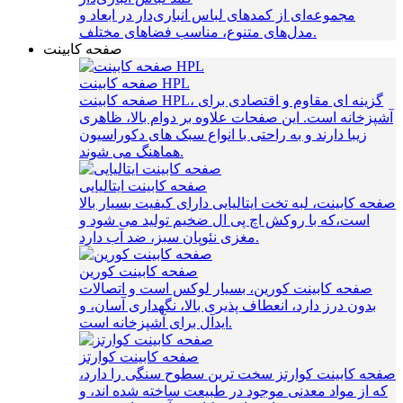
مجموعه‌ای از کمدهای لباس انباری‌دار در ابعاد و
مدل‌های متنوع، مناسب فضاهای مختلف.
صفحه کابینت
صفحه کابینت HPL
صفحه کابینت HPL، گزینه‌ ای مقاوم و اقتصادی برای
آشپزخانه است. این صفحات علاوه بر دوام بالا، ظاهری
زیبا دارند و به راحتی با انواع سبک‌ های دکوراسیون
هماهنگ می‌ شوند.
صفحه کابینت ایتالیایی
صفحه کابینت، لبه تخت ایتالیایی دارای کیفیت بسیار بالا
است،که با روکش اچ پی ال ضخیم تولید می شود و
مغزی نئوپان سبز، ضد آب دارد.
صفحه کابینت کورین
صفحه کابینت کورین، بسیار لوکس است و اتصالات
بدون درز دارد، انعطاف پذیری بالا، نگهداری آسان، و
ایدآل برای آشپزخانه است.
صفحه کابینت کوارتز
صفحه کابینت کوارتز سخت ترین سطوح سنگی را دارد،
که از مواد معدنی موجود در طبیعت ساخته شده اند، و