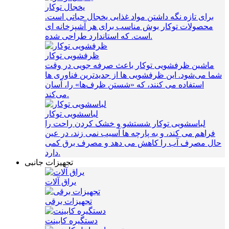
یخجال توکار
برای تازه نگه داشتن مواد غذایی یخجال حیاتی است.
محصولات توکار بوش مناسب برای هر آشپزخانه ای
است. که استاندارد طراحی شده.
ظرفشویی توکار
ماشین ظرفشویی توکار باعث صرفه‌ جویی در وقت
شما می‌شود. این ظرفشویی ها از جدیدترین فناوری ها
استفاده می کنند، که «شستن ظرف‌ها» را، آسان
می‌کند.
لباسشویی توکار
لباسشویی توکار شستشو و خشک کردن راحت را
فراهم می کند، و به پارچه ها آسیب نمی زند، در عین
حال مصرف آب را کاهش می دهد و مصرف برق کمی
دارد.
تجهیزات جانبی
یراق آلات
تجهیزات برقی
دستگیره کابینت