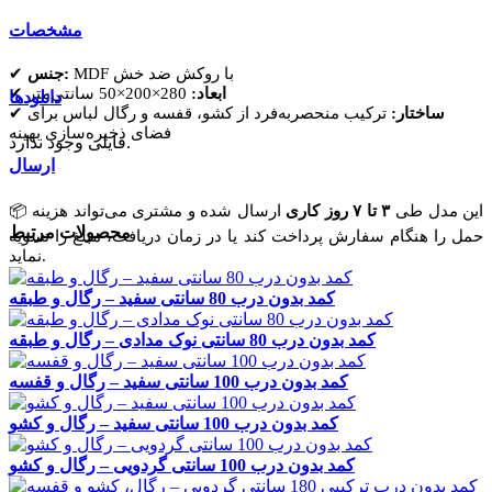
مشخصات
MDF با روکش ضد خش
جنس:
✔
ابعاد:
280×200×50 سانتی‌متر
✔
دانلودها
ساختار:
ترکیب منحصر‌به‌فرد از کشو، قفسه و رگال لباس برای
✔
فضای ذخیره‌سازی بهینه
فایلی وجود ندارد.
ارسال
📦 این مدل طی
۳ تا ۷ روز کاری
ارسال شده و مشتری می‌تواند هزینه
محصولات مرتبط
حمل را هنگام سفارش پرداخت کند یا در زمان دریافت، مبلغ را تسویه
نماید.
کمد بدون درب 80 سانتی سفید – رگال و طبقه
کمد بدون درب 80 سانتی نوک مدادی – رگال و طبقه
کمد بدون درب 100 سانتی سفید – رگال و قفسه
کمد بدون درب 100 سانتی سفید – رگال و کشو
کمد بدون درب 100 سانتی گردویی – رگال و کشو