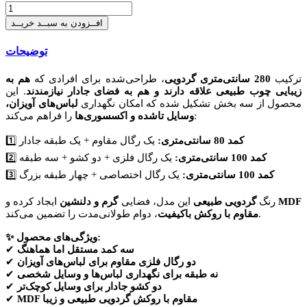
افــزودن به سبــد خریــد
توضیحات
ترکیب
280 سانتی‌متری گردویی
، طراحی‌شده برای افرادی که
هم به
زیبایی چوب طبیعی علاقه دارند و هم به فضای جادار نیازمندند
. این
محصول از سه بخش تشکیل شده که امکان نگهداری
لباس‌های آویزان،
را فراهم می‌کند:
وسایل تاشده و اکسسوری‌ها
کمد 80 سانتی‌متری:
یک رگال مقاوم + یک طبقه جادار
1️⃣
کمد 100 سانتی‌متری:
یک رگال فلزی + دو کشو + سه طبقه
2️⃣
کمد 100 سانتی‌متری:
یک رگال اختصاصی + چهار طبقه بزرگ
3️⃣
MDF
ایجاد کرده و
رنگ
گردویی طبیعی
این مدل، فضایی
گرم و دلنشین
، دوام طولانی‌مدت را تضمین می‌کند.
مقاوم با روکش باکیفیت
✨ ویژگی‌های محصول:
سه کمد مستقل اما هماهنگ
✔
دو رگال فلزی مقاوم برای لباس‌های آویزان
✔
نه طبقه برای نگهداری لباس‌ها و وسایل شخصی
✔
دو کشو جادار برای وسایل کوچک‌تر
✔
MDF مقاوم با روکش گردویی طبیعی و زیبا
✔