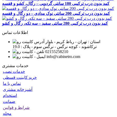
کمد بدون درب ترکیبی 180 سانتی گردویی – رگال، کشو و قفسه
کمد بدون درب ترکیبی 200 سانتی نوک مدادی – دو رگال و قفسه
کمد بدون درب ترکیبی 280 سانتی سفید – سه تکه، رگال و کشو
اطلاعات تماس
استان : تهران - رباط کریم - بلوار
ترکاشوند - کوچه نرگس - نرگس سوم - پلاک : 19.0
02155258210
info@cabinetro.com
خدمات مشتری
خدمات نصب
خرید کابینت قسطی
تماس با ما
آشپزخانه مشتری
استخدام
ضمانت
شرایط و قوانین
مجله