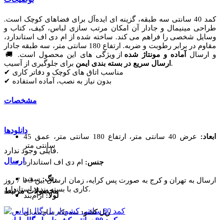
کمد 40 سانتی سه‌ طبقه، گزینه‌ ای ایده‌آل برای فضاهای کوچک است.
طراحی مینیمال و جادار آن امکان مرتب‌ سازی لباس، کیف، کتاب و
وسایل شخصی را فراهم می‌ کند. ساخته‌ شده از ام دی اف استاندارد،
مقاوم در برابر رطوبت و ضربه. ارتفاع 180 سانتی‌ متر، سه طبقه جادار
و ارسال
آماده و مونتاژ شده
از ویژگی‌ های این محصول است. 🚚
برای جلوگیری از آسیب.
ارسال سریع در بسته‌ بندی ایمن
✔ مناسب اتاق‌ های کوچک و دفاتر کاری
✔ بدون نیاز به نصب، آماده استفاده
مشخصات
دانلودها
ابعاد:
عرض 40 سانتی‌ متر، ارتفاع 180 سانتی‌ متر، عمق 45
سانتی‌ متر
فایلی وجود ندارد.
ارسال
جنس:
ام دی اف استاندارد
رنگ:
سفید
ارسال به تهران و کرج به صورت پس کرایه، زمان ارسال بین 3 تا 7 روز
کاری با بسته‌ بندی استاندارد.
محصولات مرتبط
لولا:
آرام‌بند
ریل کشو:
سه‌ تکه ساچمه‌ ای