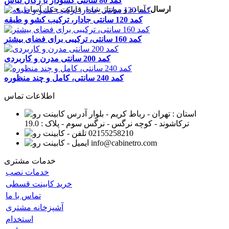
کمد 80 سانتی کشودار با رگال لباس
ارسال:
آماده و مونتاژ شده، قابلیت حمل آسان
کمد 120 سانتی جادار، ترکیب کشو و طبقه
کمد 160 سانتی، ترکیبی برای فضای بیشتر
کمد 200 سانتی مدرن و کاربردی
کمد 240 سانتی، کامل و چند منظوره
اطلاعات تماس
استان : تهران - رباط کریم - بلوار
ترکاشوند - کوچه نرگس - نرگس سوم - پلاک : 19.0
02155258210
info@cabinetro.com
خدمات مشتری
خدمات نصب
خرید کابینت قسطی
تماس با ما
آشپزخانه مشتری
استخدام