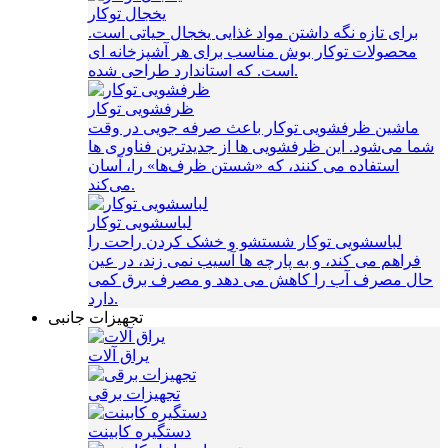
یخجال توکار
برای تازه نگه داشتن مواد غذایی یخجال حیاتی است.
محصولات توکار بوش مناسب برای هر آشپزخانه ای
است. که استاندارد طراحی شده.
ظرفشویی توکار
ماشین ظرفشویی توکار باعث صرفه‌ جویی در وقت
شما می‌شود. این ظرفشویی ها از جدیدترین فناوری ها
استفاده می کنند، که «شستن ظرف‌ها» را، آسان
می‌کند.
لباسشویی توکار
لباسشویی توکار شستشو و خشک کردن راحت را
فراهم می کند، و به پارچه ها آسیب نمی زند، در عین
حال مصرف آب را کاهش می دهد و مصرف برق کمی
دارد.
تجهیزات جانبی
یراق آلات
تجهیزات برقی
دستگیره کابینت