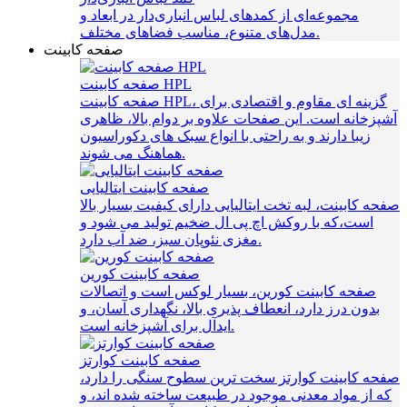
مجموعه‌ای از کمدهای لباس انباری‌دار در ابعاد و
مدل‌های متنوع، مناسب فضاهای مختلف.
صفحه کابینت
صفحه کابینت HPL
صفحه کابینت HPL، گزینه‌ ای مقاوم و اقتصادی برای
آشپزخانه است. این صفحات علاوه بر دوام بالا، ظاهری
زیبا دارند و به راحتی با انواع سبک‌ های دکوراسیون
هماهنگ می‌ شوند.
صفحه کابینت ایتالیایی
صفحه کابینت، لبه تخت ایتالیایی دارای کیفیت بسیار بالا
است،که با روکش اچ پی ال ضخیم تولید می شود و
مغزی نئوپان سبز، ضد آب دارد.
صفحه کابینت کورین
صفحه کابینت کورین، بسیار لوکس است و اتصالات
بدون درز دارد، انعطاف پذیری بالا، نگهداری آسان، و
ایدآل برای آشپزخانه است.
صفحه کابینت کوارتز
صفحه کابینت کوارتز سخت ترین سطوح سنگی را دارد،
که از مواد معدنی موجود در طبیعت ساخته شده اند، و