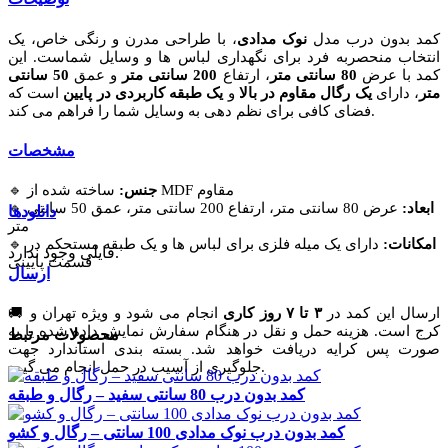
کمد بدون درب مدل
نوک مدادی
، با طراحی مدرن و رنگی خاص، یک
انتخاب منحصربه‌ فرد برای نگهداری لباس‌ ها و وسایل شماست. این
کمد با عرض
80 سانتی‌ متر
، ارتفاع
200 سانتی‌ متر
و عمق
50 سانتی‌
متر
، دارای
یک رگال مقاوم در بالا
و
یک طبقه کاربردی در پایین
است که
فضای کافی برای نظم‌ دهی به وسایل شما را فراهم می‌ کند.
مشخصات
ساخته‌ شده از MDF مقاوم
جنس:
🔹
ابعاد:
عرض 80 سانتی‌ متر، ارتفاع 200 سانتی‌ متر، عمق 50 سانتی‌
🔹
دانلودها
متر
امکانات:
دارای یک میله فلزی برای لباس‌ ها و یک طبقه مستحکم در
🔹
فایلی وجود ندارد.
قسمت پایینی
ارسال
🚚 ارسال این کمد در
۳ تا ۷ روز کاری
انجام می‌ شود و ویژه تهران و
کرج است. هزینه حمل‌ و نقل در هنگام سفارش نمایش داده شده یا به‌
محصولات مرتبط
صورت پس‌ کرایه دریافت خواهد شد. بسته‌ بندی استاندارد جهت
جلوگیری از آسیب در حمل انجام می‌ گیرد.
کمد بدون درب 80 سانتی سفید – رگال و طبقه
کمد بدون درب نوک مدادی 100 سانتی – رگال و کشو