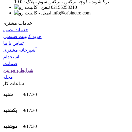
ترکاشوند - کوچه نرگس - نرگس سوم - پلاک : 19.0
02155258210
info@cabinetro.com
خدمات مشتری
خدمات نصب
خرید کابینت قسطی
تماس با ما
آشپزخانه مشتری
استخدام
ضمانت
شرایط و قوانین
مجله
ساعات کار
9/17:30
شنبه
9/17:30
یکشنبه
9/17:30
دوشنبه