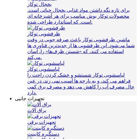
یخجال توکار
برای تازه نگه داشتن مواد غذایی یخجال حیاتی است.
محصولات توکار بوش مناسب برای هر آشپزخانه ای
است. که استاندارد طراحی شده.
ظرفشویی توکار
ماشین ظرفشویی توکار باعث صرفه‌ جویی در وقت
شما می‌شود. این ظرفشویی ها از جدیدترین فناوری ها
استفاده می کنند، که «شستن ظرف‌ها» را، آسان
می‌کند.
لباسشویی توکار
لباسشویی توکار شستشو و خشک کردن راحت را
فراهم می کند، و به پارچه ها آسیب نمی زند، در عین
حال مصرف آب را کاهش می دهد و مصرف برق کمی
دارد.
تجهیزات جانبی
یراق آلات
تجهیزات برقی
دستگیره کابینت