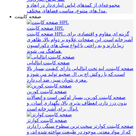
مجموعه‌ای از کمدهای لباس انباری‌دار در ابعاد و
مدل‌های متنوع، مناسب فضاهای مختلف.
صفحه کابینت
صفحه کابینت HPL
صفحه کابینت HPL، گزینه‌ ای مقاوم و اقتصادی برای
آشپزخانه است. این صفحات علاوه بر دوام بالا، ظاهری
زیبا دارند و به راحتی با انواع سبک‌ های دکوراسیون
هماهنگ می‌ شوند.
صفحه کابینت ایتالیایی
صفحه کابینت، لبه تخت ایتالیایی دارای کیفیت بسیار بالا
است،که با روکش اچ پی ال ضخیم تولید می شود و
مغزی نئوپان سبز، ضد آب دارد.
صفحه کابینت کورین
صفحه کابینت کورین، بسیار لوکس است و اتصالات
بدون درز دارد، انعطاف پذیری بالا، نگهداری آسان، و
ایدآل برای آشپزخانه است.
صفحه کابینت کوارتز
صفحه کابینت کوارتز سخت ترین سطوح سنگی را دارد،
که از مواد معدنی موجود در طبیعت ساخته شده اند، و