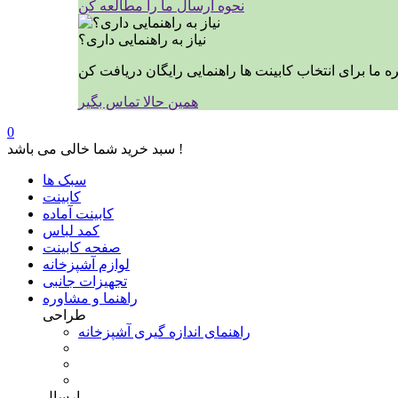
نحوه ارسال ما را مطالعه کن
نیاز به راهنمایی داری؟
همین حالا تماس بگیر
0
سبد خرید شما خالی می باشد !
سبک ها
کابینت
کابینت آماده
کمد لباس
صفحه کابینت
لوازم آشپزخانه
تجهیزات جانبی
راهنما و مشاوره
طراحی
راهنمای اندازه گیری آشپزخانه
ارسال