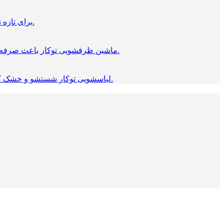
برای تازه نگه داشتن مواد غذایی یخجال حیاتی است. محصولات توکار بوش مناسب برای هر آشپزخانه ای است. که استاندارد طراحی شده.
ماشین ظرفشویی توکار باعث صرفه‌ جویی در وقت شما می‌شود. این ظرفشویی ها از جدیدترین فناوری ها استفاده می کنند، که «شستن ظرف‌ها» را، آسان می‌کند.
لباسشویی توکار شستشو و خشک کردن راحت را فراهم می کند، و به پارچه ها آسیب نمی زند، در عین حال مصرف آب را کاهش می دهد و مصرف برق کمی دارد.