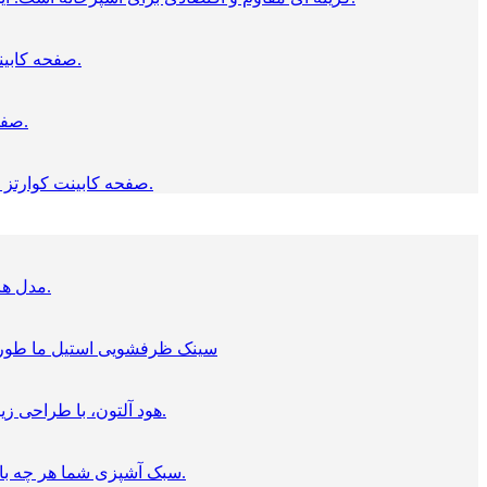
صفحه کابینت، لبه تخت ایتالیایی دارای کیفیت بسیار بالا است،که با روکش اچ پی ال ضخیم تولید می شود و مغزی نئوپان سبز، ضد آب دارد.
صفحه کابینت کورین، بسیار لوکس است و اتصالات بدون درز دارد، انعطاف پذیری بالا، نگهداری آسان، و ایدآل برای آشپزخانه است.
صفحه کابینت کوارتز سخت ترین سطوح سنگی را دارد، که از مواد معدنی موجود در طبیعت ساخته شده اند، و بسیار مناسب کابینت آشپزخانه هستند.
مدل های مختلف اجاق گازهای رومیزی و توکار ما، را با برند آلتون، در انواع گازی، برقی یا القایی یکی را برای آشپزخانه خود خرید کنید.
سینک ظرفشویی استیل ما طوری ط
هود آلتون، با طراحی زیبا و عملکردی بی نقص، در همه مدل ها با دقت طراحی شده است تا در آشپزخانه شما سخت کار کند و فوق العاده به نظر برسد.
سبک آشپزی شما هر چه باشد، فر و مایکروویو های تکی و دوتایی آلتون به طور خاص برای ارائه گزینه هایی متناسب با آنچه شما نیاز دارید ایجاد شده است.