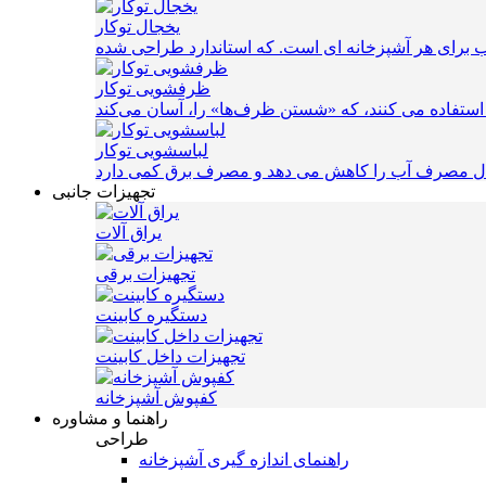
یخجال توکار
ظرفشویی توکار
لباسشویی توکار
تجهیزات جانبی
یراق آلات
تجهیزات برقی
دستگیره کابینت
تجهیزات داخل کابینت
کفپوش آشپزخانه
راهنما و مشاوره
طراحی
راهنمای اندازه گیری آشپزخانه