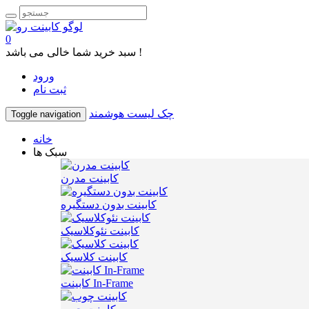
0
سبد خرید شما خالی می باشد !
ورود
ثبت نام
چک لیست هوشمند
Toggle navigation
خانه
سبک ها
کابینت مدرن
کابینت بدون دستگیره
کابینت نئوکلاسیک
کابینت کلاسیک
کابینت In-Frame