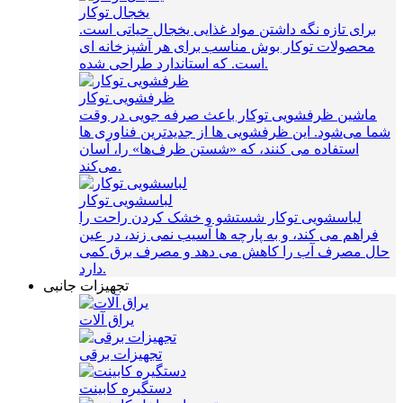
یخجال توکار
برای تازه نگه داشتن مواد غذایی یخجال حیاتی است.
محصولات توکار بوش مناسب برای هر آشپزخانه ای
است. که استاندارد طراحی شده.
ظرفشویی توکار
ماشین ظرفشویی توکار باعث صرفه‌ جویی در وقت
شما می‌شود. این ظرفشویی ها از جدیدترین فناوری ها
استفاده می کنند، که «شستن ظرف‌ها» را، آسان
می‌کند.
لباسشویی توکار
لباسشویی توکار شستشو و خشک کردن راحت را
فراهم می کند، و به پارچه ها آسیب نمی زند، در عین
حال مصرف آب را کاهش می دهد و مصرف برق کمی
دارد.
تجهیزات جانبی
یراق آلات
تجهیزات برقی
دستگیره کابینت