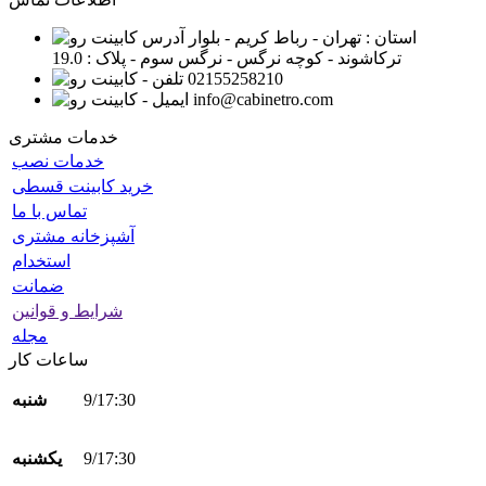
استان : تهران - رباط کریم - بلوار
ترکاشوند - کوچه نرگس - نرگس سوم - پلاک : 19.0
02155258210
info@cabinetro.com
خدمات مشتری
خدمات نصب
خرید کابینت قسطی
تماس با ما
آشپزخانه مشتری
استخدام
ضمانت
شرایط و قوانین
مجله
ساعات کار
9/17:30
شنبه
9/17:30
یکشنبه