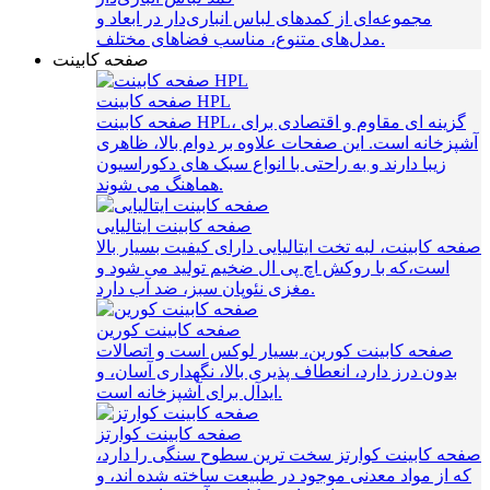
مجموعه‌ای از کمدهای لباس انباری‌دار در ابعاد و
مدل‌های متنوع، مناسب فضاهای مختلف.
صفحه کابینت
صفحه کابینت HPL
صفحه کابینت HPL، گزینه‌ ای مقاوم و اقتصادی برای
آشپزخانه است. این صفحات علاوه بر دوام بالا، ظاهری
زیبا دارند و به راحتی با انواع سبک‌ های دکوراسیون
هماهنگ می‌ شوند.
صفحه کابینت ایتالیایی
صفحه کابینت، لبه تخت ایتالیایی دارای کیفیت بسیار بالا
است،که با روکش اچ پی ال ضخیم تولید می شود و
مغزی نئوپان سبز، ضد آب دارد.
صفحه کابینت کورین
صفحه کابینت کورین، بسیار لوکس است و اتصالات
بدون درز دارد، انعطاف پذیری بالا، نگهداری آسان، و
ایدآل برای آشپزخانه است.
صفحه کابینت کوارتز
صفحه کابینت کوارتز سخت ترین سطوح سنگی را دارد،
که از مواد معدنی موجود در طبیعت ساخته شده اند، و