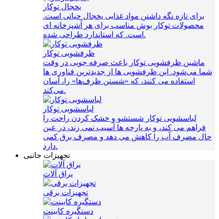
یخجال توکار
برای تازه نگه داشتن مواد غذایی یخجال حیاتی است.
محصولات توکار بوش مناسب برای هر آشپزخانه ای
است. که استاندارد طراحی شده.
ظرفشویی توکار
ماشین ظرفشویی توکار باعث صرفه‌ جویی در وقت
شما می‌شود. این ظرفشویی ها از جدیدترین فناوری ها
استفاده می کنند، که «شستن ظرف‌ها» را، آسان
می‌کند.
لباسشویی توکار
لباسشویی توکار شستشو و خشک کردن راحت را
فراهم می کند، و به پارچه ها آسیب نمی زند، در عین
حال مصرف آب را کاهش می دهد و مصرف برق کمی
دارد.
تجهیزات جانبی
یراق آلات
تجهیزات برقی
دستگیره کابینت