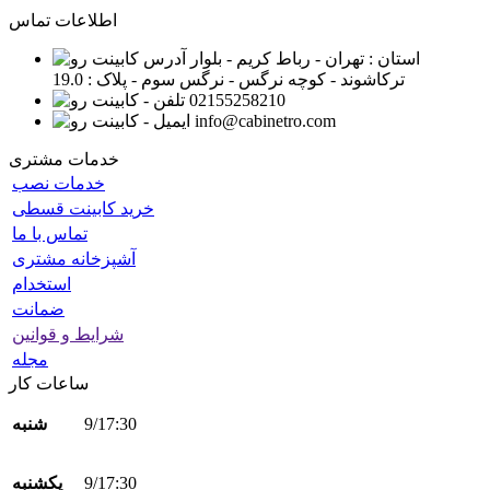
اطلاعات تماس
استان : تهران - رباط کریم - بلوار
ترکاشوند - کوچه نرگس - نرگس سوم - پلاک : 19.0
02155258210
info@cabinetro.com
خدمات مشتری
خدمات نصب
خرید کابینت قسطی
تماس با ما
آشپزخانه مشتری
استخدام
ضمانت
شرایط و قوانین
مجله
ساعات کار
9/17:30
شنبه
9/17:30
یکشنبه