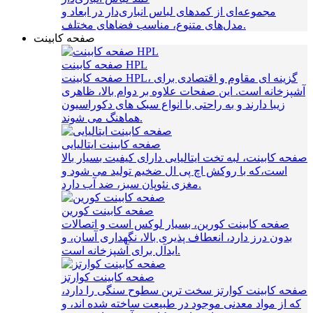
مجموعه‌ای از کمدهای لباس انباری‌دار در ابعاد و
مدل‌های متنوع، مناسب فضاهای مختلف.
صفحه کابینت
صفحه کابینت HPL
صفحه کابینت HPL، گزینه‌ ای مقاوم و اقتصادی برای
آشپزخانه است. این صفحات علاوه بر دوام بالا، ظاهری
زیبا دارند و به راحتی با انواع سبک‌ های دکوراسیون
هماهنگ می‌ شوند.
صفحه کابینت ایتالیایی
صفحه کابینت، لبه تخت ایتالیایی دارای کیفیت بسیار بالا
است،که با روکش اچ پی ال ضخیم تولید می شود و
مغزی نئوپان سبز، ضد آب دارد.
صفحه کابینت کورین
صفحه کابینت کورین، بسیار لوکس است و اتصالات
بدون درز دارد، انعطاف پذیری بالا، نگهداری آسان، و
ایدآل برای آشپزخانه است.
صفحه کابینت کوارتز
صفحه کابینت کوارتز سخت ترین سطوح سنگی را دارد،
که از مواد معدنی موجود در طبیعت ساخته شده اند، و