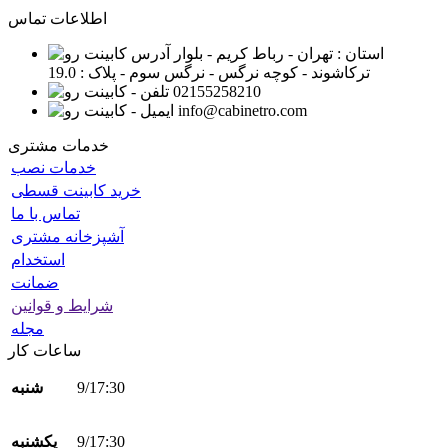
اطلاعات تماس
استان : تهران - رباط کریم - بلوار
ترکاشوند - کوچه نرگس - نرگس سوم - پلاک : 19.0
02155258210
info@cabinetro.com
خدمات مشتری
خدمات نصب
خرید کابینت قسطی
تماس با ما
آشپزخانه مشتری
استخدام
ضمانت
شرایط و قوانین
مجله
ساعات کار
9/17:30
شنبه
9/17:30
یکشنبه