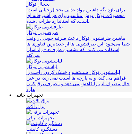
یخجال توکار
برای تازه نگه داشتن مواد غذایی یخجال حیاتی است.
محصولات توکار بوش مناسب برای هر آشپزخانه ای
است. که استاندارد طراحی شده.
ظرفشویی توکار
ماشین ظرفشویی توکار باعث صرفه‌ جویی در وقت
شما می‌شود. این ظرفشویی ها از جدیدترین فناوری ها
استفاده می کنند، که «شستن ظرف‌ها» را، آسان
می‌کند.
لباسشویی توکار
لباسشویی توکار شستشو و خشک کردن راحت را
فراهم می کند، و به پارچه ها آسیب نمی زند، در عین
حال مصرف آب را کاهش می دهد و مصرف برق کمی
دارد.
تجهیزات جانبی
یراق آلات
تجهیزات برقی
دستگیره کابینت