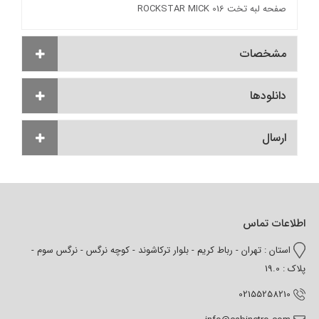
صفحه لبه تخت 016 ROCKSTAR MICK
مشخصات
دانلودها
ارسال
اطلاعات تماس
استان : تهران - رباط کریم - بلوار ترکاشوند - کوچه نرگس - نرگس سوم -
پلاک : 19.0
02155258210