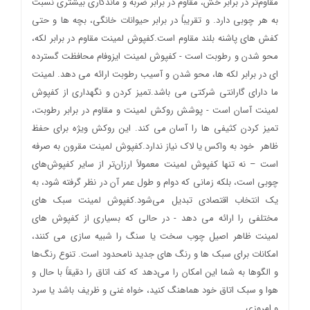
مقاوم‌تر در برابر خش، مقاوم در برابر ضربه و ماندگاری بیشتری نسبت
به هر چوبی دارد. و تقریباً در برابر حیوانات خانگی، بچه ها و حتی
کفش های پاشنه بلند مقاوم است.کفپوش لمینت مقاوم در برابر لکه،
محو شدن و رطوبت است - کفپوش لمینت ایزوفام محافظت گسترده
ای در برابر لکه ها، محو شدن و آسیب رطوبت ارائه می دهد. لمینت
ما دارای گارانتی شرکتی می باشد.تمیز کردن و نگهداری از کفپوش
لمینت آسان است - پوشش روکش لمینت و مقاوم در برابر رطوبت،
تمیز کردن کثیفی ها را آسان می کند. این روکش ویژه برای حفظ
ظاهر خود به واکس یا لاک نیاز ندارد.کفپوش لمینت مقرون به صرفه
است – نه تنها کفپوش لمینت معمولاً ارزان‌تر از سایر کفپوش‌های
چوبی است، بلکه زمانی که دوام و طول عمر آن در نظر گرفته شود، به
یک انتخاب اقتصادی تبدیل می‌شود.کفپوش لمینت سبک های
مختلفی را ارائه می دهد - در حالی که بسیاری از کفپوش های
لمینت ظاهر اصیل چوب سخت یا سنگ را شبیه سازی می کنند،
امکانات برای سبک ها و رنگ های جدید نامحدود است. تنوع رنگ‌ها
و الگوها به شما این امکان را می‌دهد که کف اتاق را دقیقاً با حال و
هوا و سبک اتاق خود هماهنگ کنید، خواه غنی و ظریف باشد یا سرد
و امروزی.