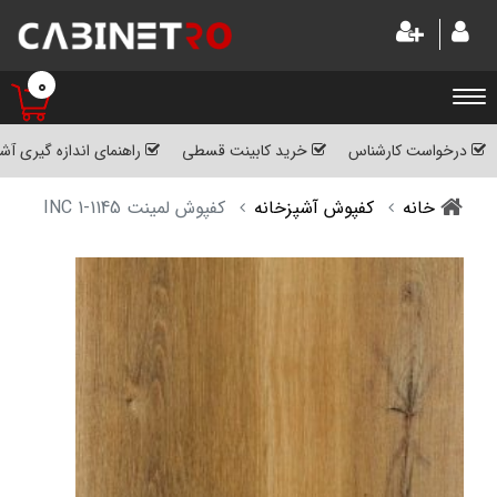
0
درخواست کارشناس
خرید کابینت قسطی
راهنمای اندازه گیری آش
خانه
کفپوش آشپزخانه
کفپوش لمینت INC 1-1145