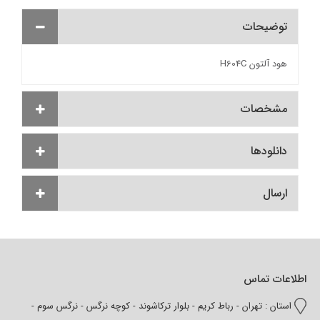
توضیحات
هود آلتون H604C
مشخصات
دانلودها
ارسال
اطلاعات تماس
استان : تهران - رباط کریم - بلوار ترکاشوند - کوچه نرگس - نرگس سوم -