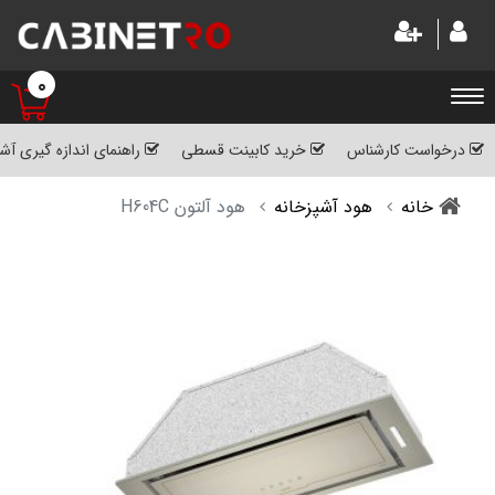
0
درخواست کارشناس
خرید کابینت قسطی
راهنمای اندازه گیری آش
خانه
هود آشپزخانه
هود آلتون H604C