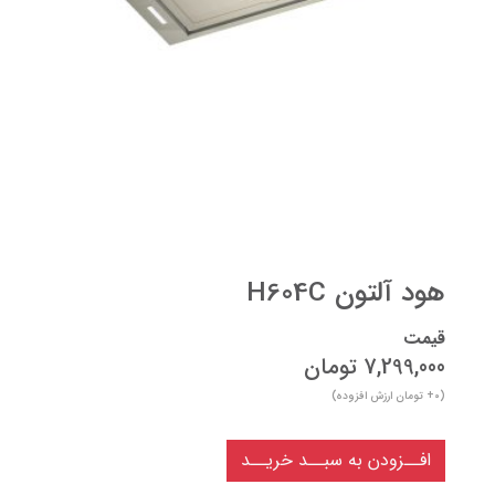
هود آلتون H604C
قیمت
7,299,000
تومان
(
+0
تومان ارزش افزوده)
افــزودن به سبــد خریــد