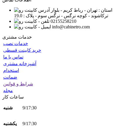
استان : تهران - رباط کریم - بلوار
ترکاشوند - کوچه نرگس - نرگس سوم - پلاک : 19.0
02155258210
info@cabinetro.com
خدمات مشتری
خدمات نصب
خرید کابینت قسطی
تماس با ما
آشپزخانه مشتری
استخدام
ضمانت
شرایط و قوانین
مجله
ساعات کار
9/17:30
شنبه
9/17:30
یکشنبه