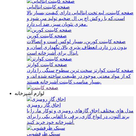
صفحه کابینت ایتالیایی
صفحه کابینت، لبه تخت ایتالیایی دارای کیفیت بسیار بالا
است،که با روکش اچ پی ال ضخیم تولید می شود و
مغزی نئوپان سبز، ضد آب دارد.
صفحه کابینت کورین
صفحه کابینت کورین، بسیار لوکس است و اتصالات
بدون درز دارد، انعطاف پذیری بالا، نگهداری آسان، و
ایدآل برای آشپزخانه است.
صفحه کابینت کوارتز
صفحه کابینت کوارتز سخت ترین سطوح سنگی را دارد،
که از مواد معدنی موجود در طبیعت ساخته شده اند، و
بسیار مناسب کابینت آشپزخانه هستند.
لوازم آشپزخانه
اجاق گاز رومیزی
مدل های مختلف اجاق گازهای رومیزی و توکار ما، را با
برند آلتون، در انواع گازی، برقی یا القایی یکی را برای
آشپزخانه خود خرید کنید.
سینک ظرفشویی