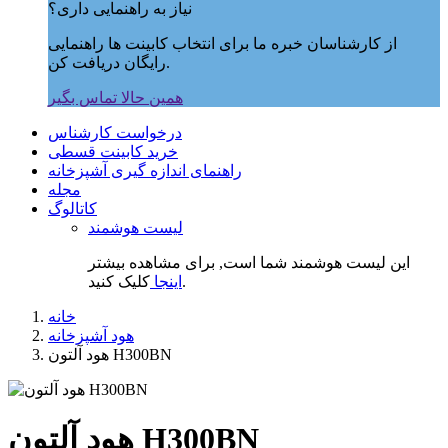
نیاز به راهنمایی داری؟
از کارشناسان خبره ما برای انتخاب کابینت ها راهنمایی
رایگان دریافت کن.
همین حالا تماس بگیر
درخواست کارشناس
خرید کابینت قسطی
راهنمای اندازه گیری آشپزخانه
مجله
کاتالوگ
لیست هوشمند
این لیست هوشمند شما است, برای مشاهده بیشتر
کلیک کنید.
اینجا
خانه
هود آشپزخانه
هود آلتون H300BN
هود آلتون H300BN