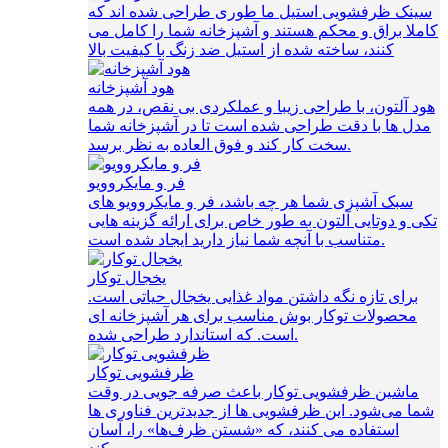
سینک ظرفشویی استیل ما طوری طراحی شده اند که
کاملا براق و محکم هستند و آشپزخانه شما را کامل می
کنند، ساخته شده از استیل ضد زنگ با کیفیت بالا
هود آشپزخانه
هود آلتون، با طراحی زیبا و عملکردی بی نقص، در همه
مدل ها با دقت طراحی شده است تا در آشپزخانه شما
سخت کار کند و فوق العاده به نظر برسد.
فر و مایکروویو
سبک آشپزی شما هر چه باشد، فر و مایکروویو های
تکی و دوتایی آلتون به طور خاص برای ارائه گزینه هایی
متناسب با آنچه شما نیاز دارید ایجاد شده است.
یخجال توکار
برای تازه نگه داشتن مواد غذایی یخجال حیاتی است.
محصولات توکار بوش مناسب برای هر آشپزخانه ای
است. که استاندارد طراحی شده.
ظرفشویی توکار
ماشین ظرفشویی توکار باعث صرفه‌ جویی در وقت
شما می‌شود. این ظرفشویی ها از جدیدترین فناوری ها
استفاده می کنند، که «شستن ظرف‌ها» را، آسان