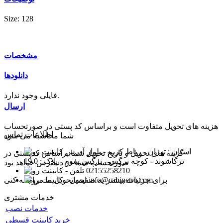
Size: 128
مشخصات
دانلودها
فایلی وجود ندارد.
ارسال
هزینه های تحویل متفاوت است و براساس کد پستی در صورتحساب
اطلاعات تماس
شما محاسبه می شود
استان : تهران - رباط کریم - بلوار
گزینه های تحویل و تاریخ تحویل شما براساس کدپستی در
ترکاشوند - کوچه نرگس - نرگس سوم - پلاک : 19.0
صورتحساب شما در دسترس خواهد بود
02155258210
info@cabinetro.com
برای جزئیات بیشتر به صفحه تحویل ما مراجعه کنی
خدمات مشتری
خدمات نصب
خرید کابینت قسطی