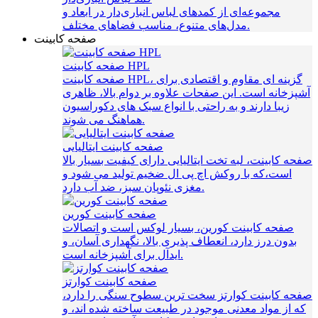
مجموعه‌ای از کمدهای لباس انباری‌دار در ابعاد و
مدل‌های متنوع، مناسب فضاهای مختلف.
صفحه کابینت
صفحه کابینت HPL
صفحه کابینت HPL، گزینه‌ ای مقاوم و اقتصادی برای
آشپزخانه است. این صفحات علاوه بر دوام بالا، ظاهری
زیبا دارند و به راحتی با انواع سبک‌ های دکوراسیون
هماهنگ می‌ شوند.
صفحه کابینت ایتالیایی
صفحه کابینت، لبه تخت ایتالیایی دارای کیفیت بسیار بالا
است،که با روکش اچ پی ال ضخیم تولید می شود و
مغزی نئوپان سبز، ضد آب دارد.
صفحه کابینت کورین
صفحه کابینت کورین، بسیار لوکس است و اتصالات
بدون درز دارد، انعطاف پذیری بالا، نگهداری آسان، و
ایدآل برای آشپزخانه است.
صفحه کابینت کوارتز
صفحه کابینت کوارتز سخت ترین سطوح سنگی را دارد،
که از مواد معدنی موجود در طبیعت ساخته شده اند، و