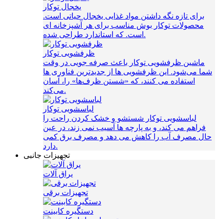
یخجال توکار
برای تازه نگه داشتن مواد غذایی یخجال حیاتی است.
محصولات توکار بوش مناسب برای هر آشپزخانه ای
است. که استاندارد طراحی شده.
ظرفشویی توکار
ماشین ظرفشویی توکار باعث صرفه‌ جویی در وقت
شما می‌شود. این ظرفشویی ها از جدیدترین فناوری ها
استفاده می کنند، که «شستن ظرف‌ها» را، آسان
می‌کند.
لباسشویی توکار
لباسشویی توکار شستشو و خشک کردن راحت را
فراهم می کند، و به پارچه ها آسیب نمی زند، در عین
حال مصرف آب را کاهش می دهد و مصرف برق کمی
دارد.
تجهیزات جانبی
یراق آلات
تجهیزات برقی
دستگیره کابینت