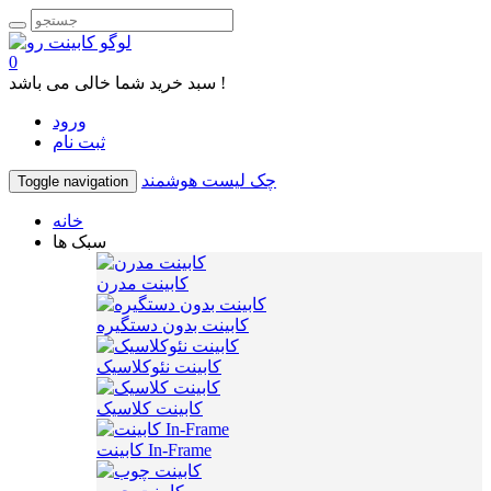
0
سبد خرید شما خالی می باشد !
ورود
ثبت نام
چک لیست هوشمند
Toggle navigation
خانه
سبک ها
کابینت مدرن
کابینت بدون دستگیره
کابینت نئوکلاسیک
کابینت کلاسیک
کابینت In-Frame