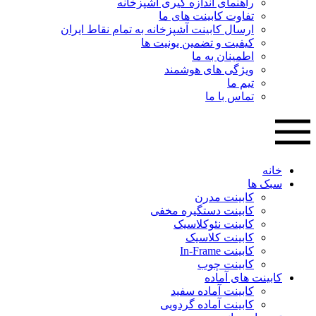
راهنمای اندازه گیری آشپزخانه
تفاوت کابینت های ما
ارسال کابینت آشپزخانه به تمام نقاط ایران
کیفیت و تضمین یونیت ها
اطمینان به ما
ویژگی های هوشمند
تیم ما
تماس با ما
خانه
سبک ها
کابینت مدرن
کابینت دستگیره مخفی
کابینت نئوکلاسیک
کابینت کلاسیک
کابینت In-Frame
کابینت چوب
کابینت های آماده
کابینت آماده سفید
کابینت آماده گردویی