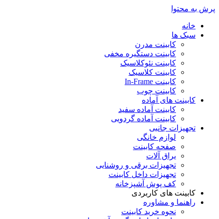
پرش به محتوا
خانه
سبک ها
کابینت مدرن
کابینت دستگیره مخفی
کابینت نئوکلاسیک
کابینت کلاسیک
کابینت In-Frame
کابینت چوب
کابینت های آماده
کابینت آماده سفید
کابینت آماده گردویی
تجهیزات جانبی
لوازم خانگی
صفحه کابینت
یراق آلات
تجهیزات برقی و روشنایی
تجهیزات داخل کابینت
کف پوش آشپزخانه
کابینت های کاربردی
راهنما و مشاوره
نحوه خرید کابینت