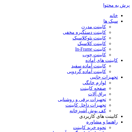
پرش به محتوا
خانه
سبک ها
کابینت مدرن
کابینت دستگیره مخفی
کابینت نئوکلاسیک
کابینت کلاسیک
کابینت In-Frame
کابینت چوب
کابینت های آماده
کابینت آماده سفید
کابینت آماده گردویی
تجهیزات جانبی
لوازم خانگی
صفحه کابینت
یراق آلات
تجهیزات برقی و روشنایی
تجهیزات داخل کابینت
کف پوش آشپزخانه
کابینت های کاربردی
راهنما و مشاوره
نحوه خرید کابینت