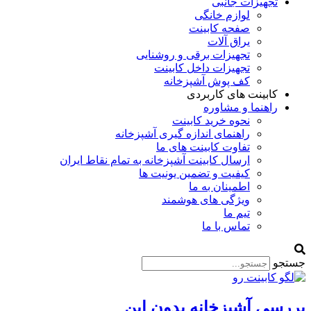
تجهیزات جانبی
لوازم خانگی
صفحه کابینت
یراق آلات
تجهیزات برقی و روشنایی
تجهیزات داخل کابینت
کف پوش آشپزخانه
کابینت های کاربردی
راهنما و مشاوره
نحوه خرید کابینت
راهنمای اندازه گیری آشپزخانه
تفاوت کابینت های ما
ارسال کابینت آشپزخانه به تمام نقاط ایران
کیفیت و تضمین یونیت ها
اطمینان به ما
ویژگی های هوشمند
تیم ما
تماس با ما
جستجو
بررسی آشپزخانه بدون اپن