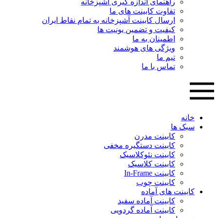
راهنمای اندازه گیری آشپزخانه
تفاوت کابینت های ما
ارسال کابینت آشپزخانه به تمام نقاط ایران
کیفیت و تضمین یونیت ها
اطمینان به ما
ویژگی های هوشمند
تیم ما
تماس با ما
خانه
سبک ها
کابینت مدرن
کابینت دستگیره مخفی
کابینت نئوکلاسیک
کابینت کلاسیک
کابینت In-Frame
کابینت چوب
کابینت های آماده
کابینت آماده سفید
کابینت آماده گردویی