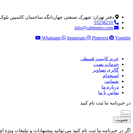
اطلاعات تماس
دفتر تهران: شهرک صنعتی چهاردانگه ساختمان کاسپین بلوک D طبقه 2 واحد 
55258210
info@cabinetro.com
Whatsapp
Instagram
Pinterest
Youtube
خدمات مشتری
خرید کابینت قسطی
خدمات نصب
گالری تصاویر
استخدام
ضمانت
درباره ما
تماس با ما
در خبرنامه ما ثبت نام کنید
عضویت
اگر در خبرنامه ما ثبت نام کنید می توانید پیشنهادات و تبلیغات ویژه ای