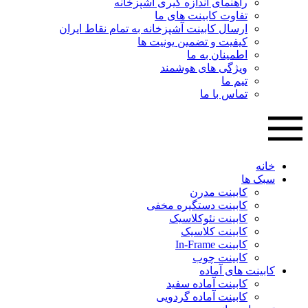
راهنمای اندازه گیری آشپزخانه
تفاوت کابینت های ما
ارسال کابینت آشپزخانه به تمام نقاط ایران
کیفیت و تضمین یونیت ها
اطمینان به ما
ویژگی های هوشمند
تیم ما
تماس با ما
خانه
سبک ها
کابینت مدرن
کابینت دستگیره مخفی
کابینت نئوکلاسیک
کابینت کلاسیک
کابینت In-Frame
کابینت چوب
کابینت های آماده
کابینت آماده سفید
کابینت آماده گردویی