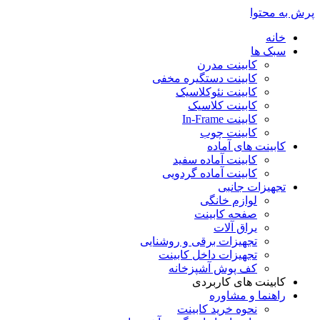
پرش به محتوا
خانه
سبک ها
کابینت مدرن
کابینت دستگیره مخفی
کابینت نئوکلاسیک
کابینت کلاسیک
کابینت In-Frame
کابینت چوب
کابینت های آماده
کابینت آماده سفید
کابینت آماده گردویی
تجهیزات جانبی
لوازم خانگی
صفحه کابینت
یراق آلات
تجهیزات برقی و روشنایی
تجهیزات داخل کابینت
کف پوش آشپزخانه
کابینت های کاربردی
راهنما و مشاوره
نحوه خرید کابینت