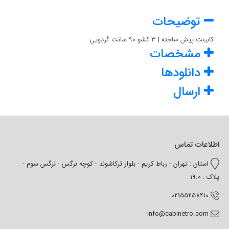
توضیحات
کابینت پیش ساخته | 3 کشو 90 سانت گردویی
مشخصات
دانلودها
ارسال
اطلاعات تماس
استان : تهران - رباط کریم - بلوار ترکاشوند - کوچه نرگس - نرگس سوم -
پلاک : 19.0
02155258210
info@cabinetro.com