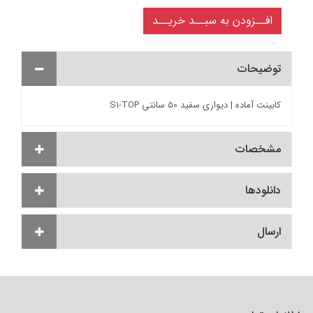
افــزودن به سبــد خریــد
توضیحات
کابینت آماده | دیواری سفید 50 سانتی S1-TOP
مشخصات
دانلودها
ارسال