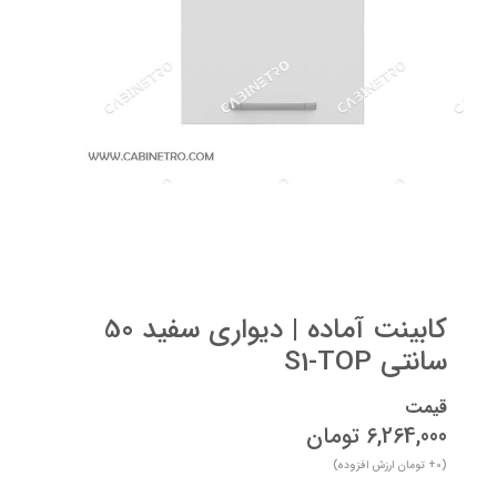
کابینت آماده | دیواری سفید 50
سانتی S1-TOP
قیمت
6,264,000
تومان
(
+0
تومان ارزش افزوده)